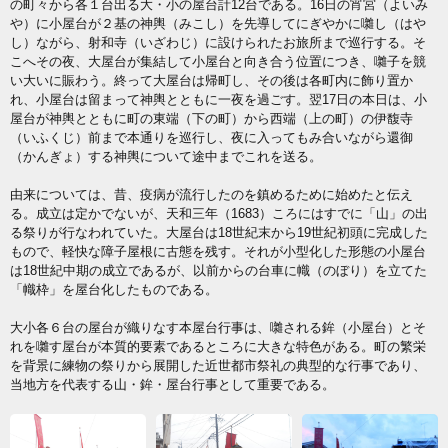
の町々から各１台出る大・小の屋台計12台である。16日の宵宮（よいみ
や）に小屋台が２基の神輿（みこし）を先導してにぎやかに囃し（はや
し）ながら、射和寺（いざわじ）に設けられたお旅所まで巡行する。そ
こへその夜、大屋台が集結して小屋台と向き合う位置につき、囃子を競
い大いに賑わう。終って大屋台は帰町し、その後は各町内に飾り置か
れ、小屋台は留まって神輿とともに一夜を過ごす。翌17日の本日は、小
屋台が神輿とともに町の東端（下の町）から西端（上の町）の伊馥寺
（いふくじ）前まで本通りを巡行し、夜に入ってもみ合いながら還御
（かんぎょ）する神輿について途中までこれを送る。
由来については、昔、疫病が流行したのを鎮めるために始めたと伝え
る。成立は定かでないが、天和三年（1683）ころにはすでに「山」の出
る祭りが行なわれていた。大屋台は18世紀末から19世紀初頭に完成した
もので、軽快な障子屋根に古態を残す。それが小型化した形態の小屋台
は18世紀中期の成立であるが、以前からの台車に幟（のぼり）を立てた
「幟枠」を屋台化したものである。
大小各６台の屋台が織りなす本屋台行事は、囃される鉾（小屋台）とそ
れを囃す屋台が本質的要素であるところに大きな特色がある。町の繁栄
を背景に練物の祭りから展開した近世都市祭礼の典型的な行事であり、
当地方を代表する山・鉾・屋台行事として重要である。