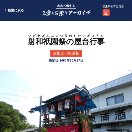
未来へ伝える
三重県教育委員会
検索に戻る
射和祇園祭の屋台行事
県指定・県選択
2005年10月17日
いざわぎおんまつ