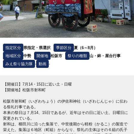
指定区分
県指定・県選択
季節区分
夏（6～8月）
地域区分
中勢
開催地
松阪市
祭りの種類
山・鉾・屋台行事
みえ祭り協力隊
-
動画
-
【開催日】7月14・15日に近い土・日曜
【開催地】松阪市射和町
松阪市射和町（いざわちょう）の伊佐和神社（いざわじんじゃ）に伝わ
る祭礼行事である。
本来の祭日は７月14、15日であるが、近年はその日に近い土、日曜日に
変更されている。
射和は、櫛田川に沿った集落で、中世後期から軽粉（かるこ）の製造で
栄えた。集落は６地区（町組）からなり、祭礼の主体はその６組の氏子