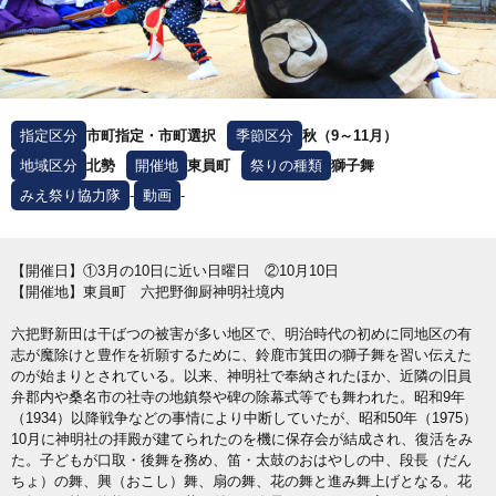
指定区分
市町指定・市町選択
季節区分
秋（9～11月）
地域区分
北勢
開催地
東員町
祭りの種類
獅子舞
みえ祭り協力隊
-
動画
-
【開催日】①3月の10日に近い日曜日 ②10月10日
【開催地】東員町 六把野御厨神明社境内
六把野新田は干ばつの被害が多い地区で、明治時代の初めに同地区の有
志が魔除けと豊作を祈願するために、鈴鹿市箕田の獅子舞を習い伝えた
のが始まりとされている。以来、神明社で奉納されたほか、近隣の旧員
弁郡内や桑名市の社寺の地鎮祭や碑の除幕式等でも舞われた。昭和9年
（1934）以降戦争などの事情により中断していたが、昭和50年（1975）
10月に神明社の拝殿が建てられたのを機に保存会が結成され、復活をみ
た。子どもが口取・後舞を務め、笛・太鼓のおはやしの中、段長（だん
ちょ）の舞、興（おこし）舞、扇の舞、花の舞と進み舞上げとなる。花