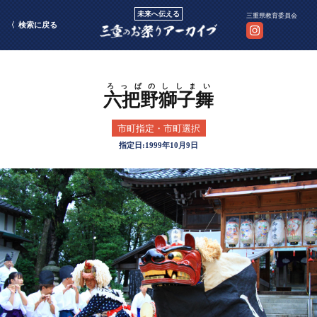
未来へ伝える
三重県教育委員会
検索に戻る
六把野獅子舞
市町指定・市町選択
1999年10月9日
ろっぱの