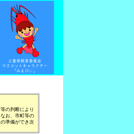
町等の判断により
。なお、市町等の
表の準備ができ次