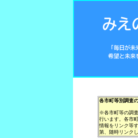
各市町等別調査
※各市町等の調
行います。各市
情報をリンク等
第、随時リンク