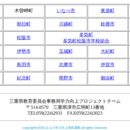
木曽岬町
いなべ市
東員町
朝日町
川越町
鈴鹿市
多気町
松阪市
多気町松阪市学校組合
伊勢市
玉城町
大紀町
鳥羽市
志摩市
伊賀市
紀北町
熊野市
御浜町
三重県教育委員会事務局学力向上プロジェクトチーム
〒514-8570 三重県津市広明町13番地
TEL059(224)2931 FAX059(224)3023
copyright©2016 みえの学力向上県民運動
all rights reserved.