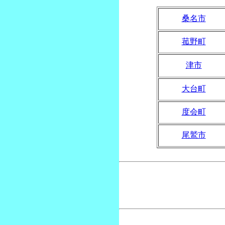
桑名市
菰野町
津市
大台町
度会町
尾鷲市